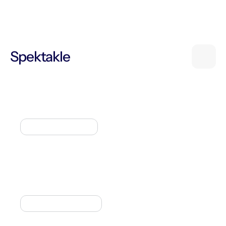
Spektakle
ANDERSEN W ŚWIECIE SWOICH BAŚNI
Spektakle sceniczne
SPOTKANIE Z AMBROŻYM KLEKSEM
Programy plenerowe