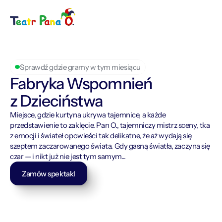
Work
About
Contact
Sprawdź gdzie gramy w tym miesiącu
Fabryka Wspomnień 
z Dzieciństwa
Kup bilet
Miejsce, gdzie kurtyna ukrywa tajemnice, a każde 
przedstawienie to zaklęcie. Pan O., tajemniczy mistrz sceny, tka 
z emocji i świateł opowieści tak delikatne, że aż wydają się 
szeptem zaczarowanego świata. Gdy gasną światła, zaczyna się 
czar — i nikt już nie jest tym samym...
Zamów spektakl