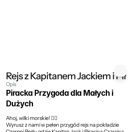
Rejs z Kapitanem Jackiem i Pira
Opis
Piracka Przygoda dla Małych i 
Dużych
Ahoj, wilki morskie! 🏴‍☠️ 
Wyrusz z nami w pełen przygód rejs na pokładzie 
Czarnej Perły, gdzie Kapitan Jack i Piracica Czarcica 