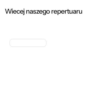
Wiecej naszego repertuaru
ANDERSEN W ŚWIECIE SWOICH BAŚNI
Spektakle sceniczne