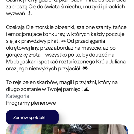
zaproszą Cię do świata śmiechu, muzyki i pirackich 
wyzwań. ⚓ 
Czekają Cię morskie piosenki, szalone szanty, tańce 
i emocjonujące konkursy, w których każdy poczuje 
się jak prawdziwy pirat. 🪢 Od przeciągania 
okrętowej liny, przez abordaż na maszcie, aż po 
gorączkę złota - wszystko po to, by dotrzeć na 
Madagaskar i spotkać roztańczonego Króla Juliana 
oraz jego niezwykłych przyjaciół. 🌟 
To rejs pełen skarbów, magii i przyjaźni, który na 
długo zostanie w Twojej pamięci! 🌊
Kategoria
Programy plenerowe
Zamów spektakl