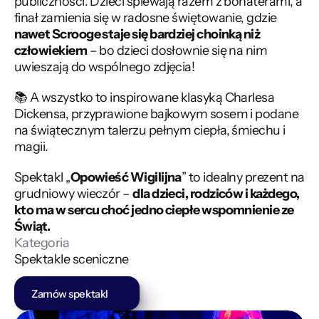
publiczności. Dzieci śpiewają razem z bohaterami, a 
finał zamienia się w radosne świętowanie, gdzie 
nawet Scrooge staje się bardziej choinką niż 
człowiekiem
 – bo dzieci dosłownie się na nim 
uwieszają do wspólnego zdjęcia!
📚 A wszystko to inspirowane klasyką Charlesa 
Dickensa, przyprawione bajkowym sosem i podane 
na świątecznym talerzu pełnym ciepła, śmiechu i 
magii.
Spektakl „
Opowieść Wigilijna
” to idealny prezent na 
grudniowy wieczór – 
dla dzieci, rodziców i każdego, 
kto ma w sercu choć jedno ciepłe wspomnienie ze 
Świąt.
Kategoria
Spektakle sceniczne
Zamów spektakl