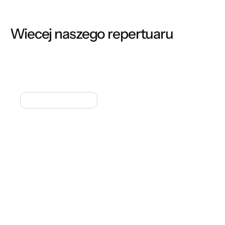
Wiecej naszego repertuaru
ANDERSEN W ŚWIECIE SWOICH BAŚNI
Spektakle sceniczne