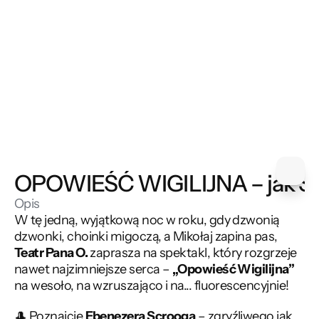
OPOWIEŚĆ WIGILIJNA – jak Scr
Opis
W tę jedną, wyjątkową noc w roku, gdy dzwonią 
dzwonki, choinki migoczą, a Mikołaj zapina pas, 
Teatr Pana O.
 zaprasza na spektakl, który rozgrzeje 
nawet najzimniejsze serca – 
„Opowieść Wigilijna”
na wesoło, na wzruszająco i na... fluorescencyjnie!
🎩 Poznajcie 
Ebenezera Scrooga
 – zgryźliwego jak 