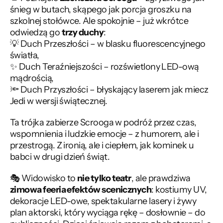
śnieg w butach, skąpego jak porcja groszku na 
szkolnej stołówce. Ale spokojnie – już wkrótce 
odwiedzą go 
trzy duchy
:
💡 Duch Przeszłości – w blasku fluorescencyjnego 
światła,
✨ Duch Teraźniejszości – rozświetlony LED-ową 
mądrością,
🔦 Duch Przyszłości – błyskający laserem jak miecz 
Jedi w wersji świątecznej.
Ta trójka zabierze Scrooga w podróż przez czas, 
wspomnienia i ludzkie emocje – z humorem, ale i 
przestrogą. Z ironią, ale i ciepłem, jak kominek u 
babci w drugi dzień świąt.
🎭 Widowisko to 
nie tylko teatr
, ale prawdziwa 
zimowa feeria efektów scenicznych
: kostiumy UV, 
dekoracje LED-owe, spektakularne lasery i żywy 
plan aktorski, który wyciąga rękę – dosłownie – do 